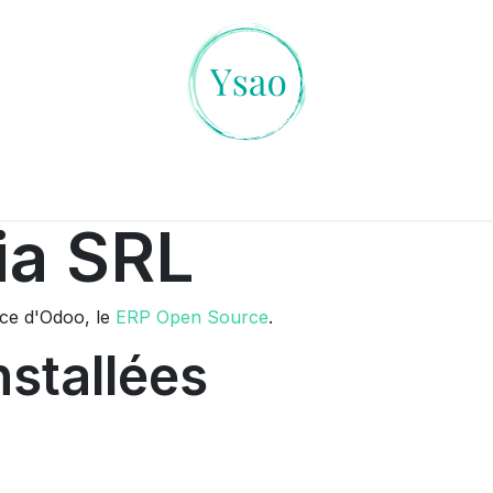
es Cristaux
L'art de la Divination
Ambiances Magiqu
ia SRL
nce d'Odoo, le
ERP Open Source
.
nstallées