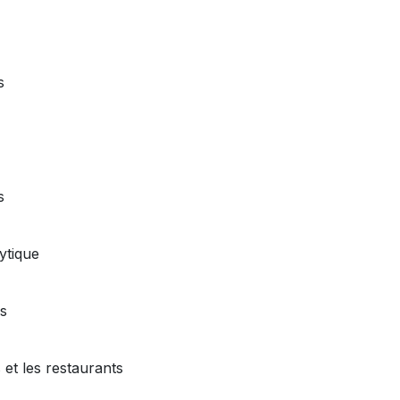
s
s
ytique
s
 et les restaurants