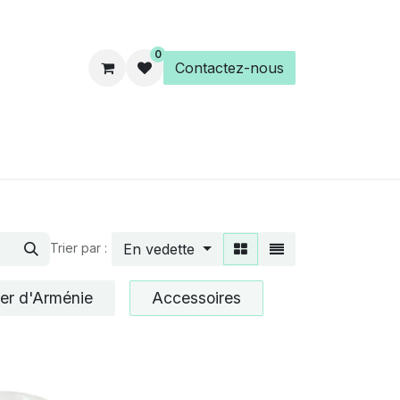
0
Contactez-nous
es
Éveil Spirituel
Librairie
En vedette
Trier par :
er d'Arménie
Accessoires