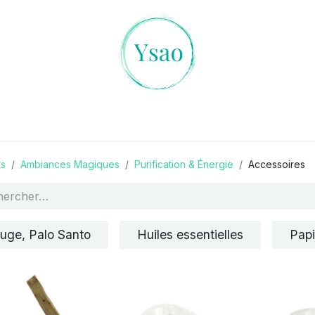
es Cristaux
L'art de la Divination
Ambiances Magiqu
ts
Ambiances Magiques
Purification & Énergie
Accessoires
uge, Palo Santo
Huiles essentielles
Papi