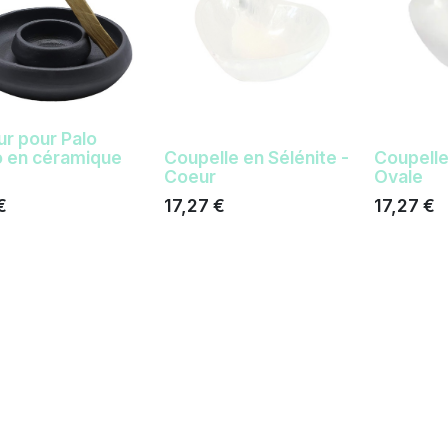
ur pour Palo
o en céramique
Coupelle en Sélénite -
Coupelle
Coeur
Ovale
€
17,27
€
17,27
€