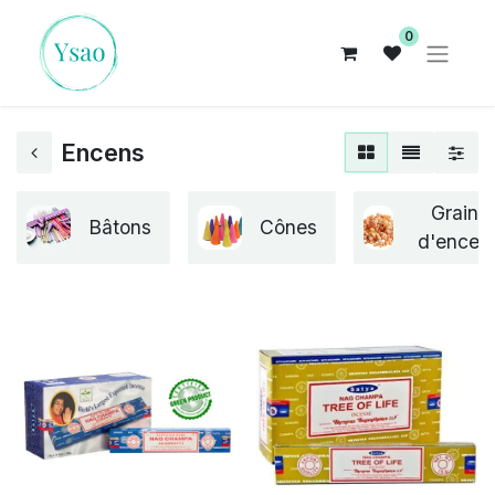
0
Encens
Grains
Bâtons
Cônes
d'encen