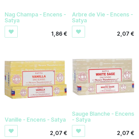
Nag Champa - Encens -
Arbre de Vie - Encens -
Satya
Satya
1,86
€
2,07
€
Sauge Blanche - Encens
Vanille - Encens - Satya
- Satya
2,07
€
2,07
€