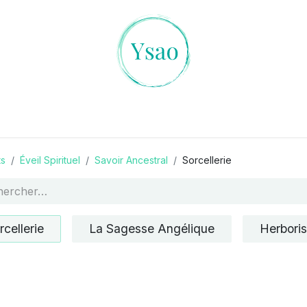
es Cristaux
L'art de la Divination
Ambiances Magiqu
ts
Éveil Spirituel
Savoir Ancestral
Sorcellerie
rcellerie
La Sagesse Angélique
Herboris