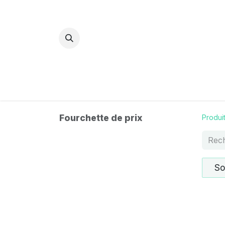
Bijoux Energétiques
La magie d
Fourchette de prix
Produi
So