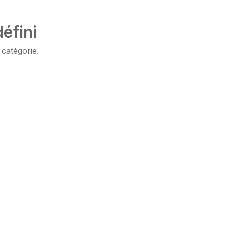
éfini
 catégorie.