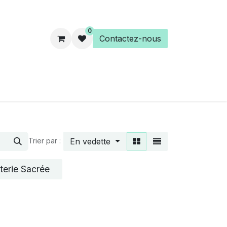
0
Contactez-nous
es
Éveil Spirituel
Librairie
En vedette
Trier par :
terie Sacrée