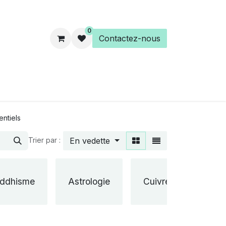
0
Contactez-nous
es
Éveil Spirituel
Librairie
entiels
En vedette
Trier par :
ddhisme
Astrologie
Cuivre