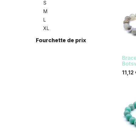
S
M
L
XL
Fourchette de prix
Brace
Botsw
11,12