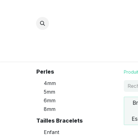
Bijoux Energétiques
La magie d
Perles
Produi
4mm
5mm
6mm
Br
8mm
Es
Tailles Bracelets
Enfant