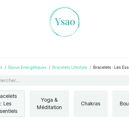
es Cristaux
L'art de la Divination
Ambiances Magiqu
ts
Bijoux Energétiques
Bracelets Lifestyle
Bracelets : Les Ess
acelets
Yoga &
: Les
Chakras
Bou
Méditation
sentiels