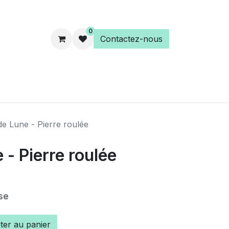
0
Contactez-nous
es
Éveil Spirituel
Librairie
de Lune - Pierre roulée
 - Pierre roulée
se
ter au panier