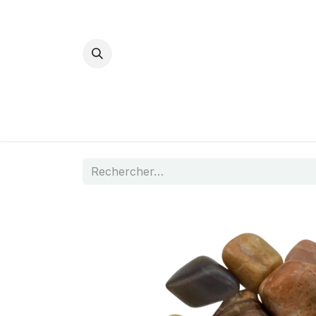
Bijoux Energétiques
La magie d