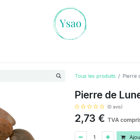
es Cristaux
L'art de la Divination
Ambiances Magiqu
Tous les produits
Pierre 
Pierre de Lune
(0 avis)
2,73
€
TVA compri
Ajou