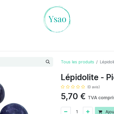
es Cristaux
L'art de la Divination
Ambiances Magiqu
Tous les produits
Lépidol
Lépidolite - P
(0 avis)
5,70
€
TVA compri
Ajou