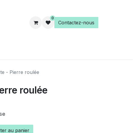
0
Contactez-nous
es
Éveil Spirituel
Librairie
ite - Pierre roulée
ierre roulée
se
ter au panier