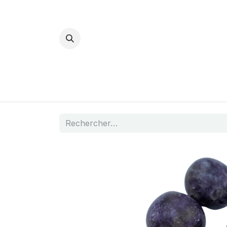
Bijoux Energétiques
La magie d