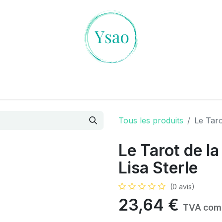
es Cristaux
L'art de la Divination
Ambiances Magiqu
Tous les produits
Le Taro
Le Tarot de l
Lisa Sterle
(0 avis)
23,64
€
TVA com