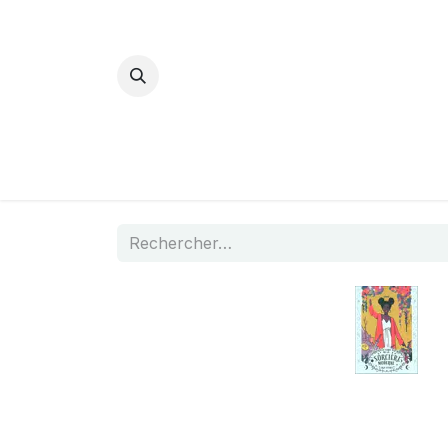
Bijoux Energétiques
La magie d