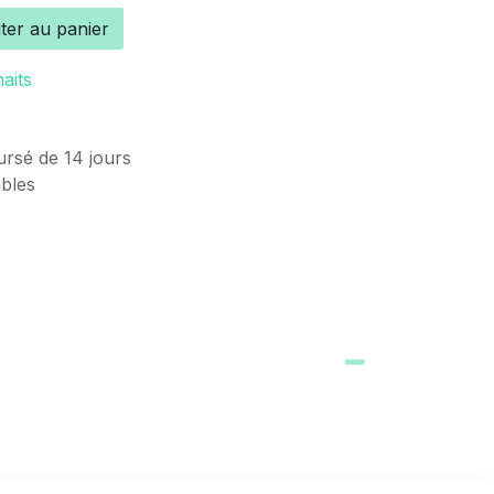
ter au panier
haits
ursé de 14 jours
ables