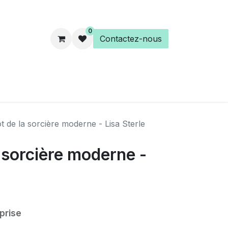
0
Contactez-nous
es
Éveil Spirituel
Librairie
t de la sorcière moderne - Lisa Sterle
a sorcière moderne -
prise