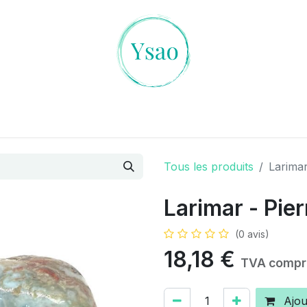
es Cristaux
L'art de la Divination
Ambiances Magiqu
Tous les produits
Larimar
Larimar - Pier
(0 avis)
18,18
€
TVA compr
Ajou