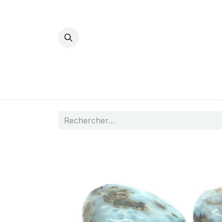
Bijoux Energétiques
La magie d