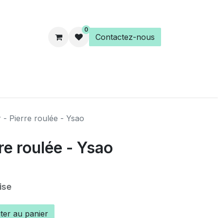
0
Contactez-nous
es
Éveil Spirituel
Librairie
 - Pierre roulée - Ysao
re roulée - Ysao
ise
ter au panier