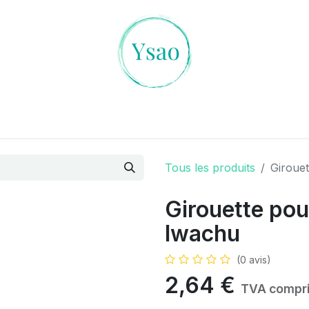
es Cristaux
L'art de la Divination
Ambiances Magiqu
Tous les produits
Giroue
Girouette pou
Iwachu
(0 avis)
2,64
€
TVA compr