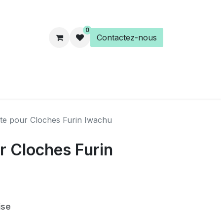
0
Contactez-nous
es
Éveil Spirituel
Librairie
tte pour Cloches Furin Iwachu
r Cloches Furin
ise