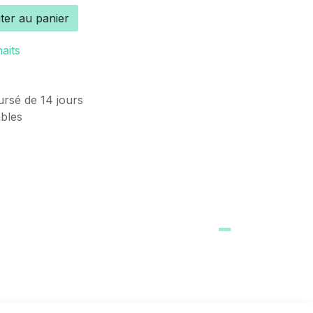
ter au panier
haits
ursé de 14 jours
ables