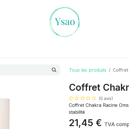
es Cristaux
L'art de la Divination
Ambiances Magiqu
Tous les produits
Coffre
Coffret Chak
(0 avis)
Coffret Chakra Racine Omsa
stabilité
21,45
€
TVA comp