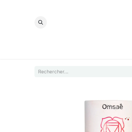
Bijoux Energétiques
La magie d