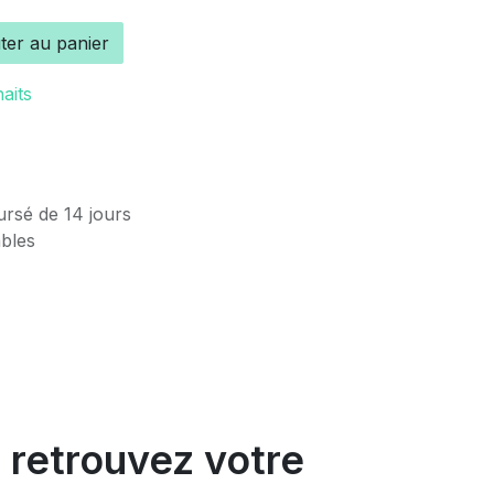
ter au panier
haits
ursé de 14 jours
ables
 retrouvez votre