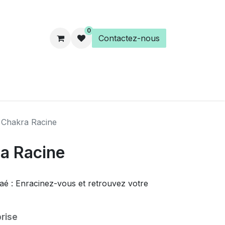
0
Contactez-nous
es
Éveil Spirituel
Librairie
t Chakra Racine
ra Racine
é : Enracinez-vous et retrouvez votre
rise