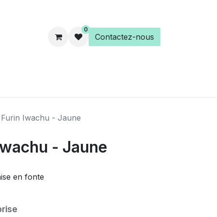
0
Contactez-nous
es
Éveil Spirituel
Librairie
 Furin Iwachu - Jaune
Iwachu - Jaune
aise en fonte
rise