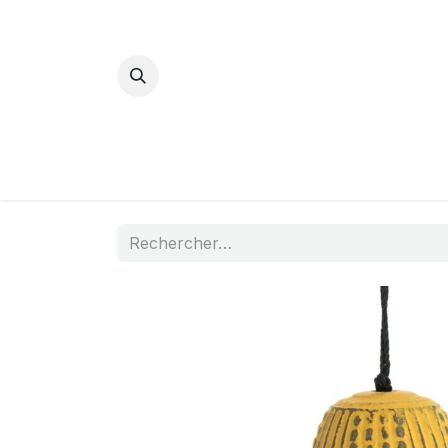
Bijoux Energétiques
La magie d