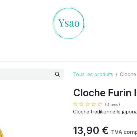
es Cristaux
L'art de la Divination
Ambiances Magiqu
Tous les produits
Cloche
Cloche Furin 
(0 avis)
Cloche traditionnelle japon
13,90
€
TVA comp