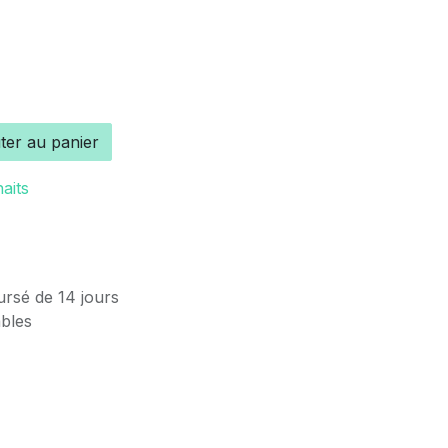
ter au panier
haits
ursé de 14 jours
ables