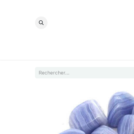
Bijoux Energétiques
La magie d