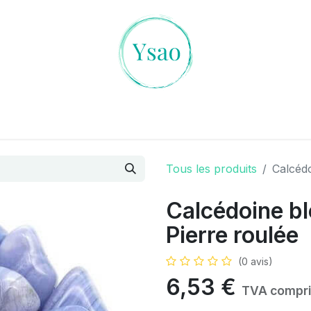
es Cristaux
L'art de la Divination
Ambiances Magiqu
Tous les produits
Calcédo
Calcédoine bl
Pierre roulée
(0 avis)
6,53
€
TVA compr