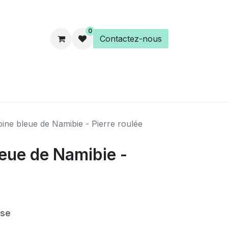
0
Contactez-nous
es
Éveil Spirituel
Librairie
ine bleue de Namibie - Pierre roulée
eue de Namibie -
ise