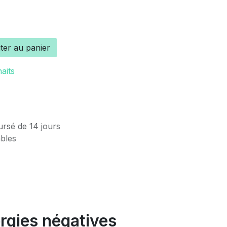
ter au panier
haits
ursé de 14 jours
ables
nergies négatives