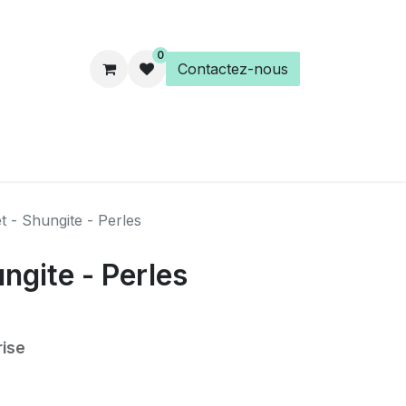
0
Contactez-nous
es
Éveil Spirituel
Librairie
t - Shungite - Perles
ngite - Perles
ise