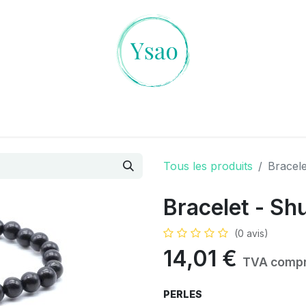
es Cristaux
L'art de la Divination
Ambiances Magiqu
Tous les produits
Bracele
Bracelet - Shu
(0 avis)
14,01
€
TVA compr
PERLES