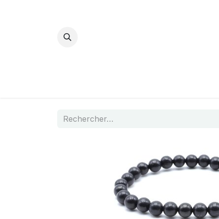
Bijoux Energétiques
La magie d