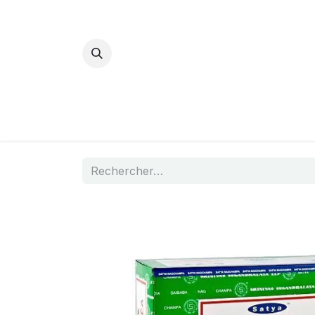
Bijoux Energétiques
La magie d