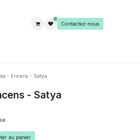
0
Contactez-nous
es
Éveil Spirituel
Librairie
da - Encens - Satya
ncens - Satya
se
ter au panier