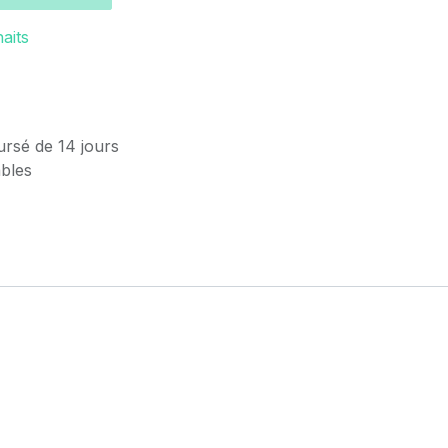
haits
ursé de 14 jours
ables