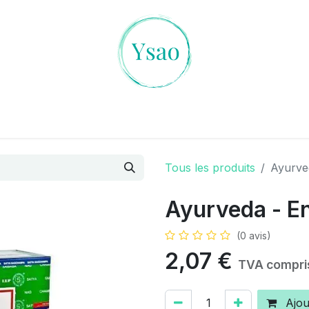
es Cristaux
L'art de la Divination
Ambiances Magiqu
Tous les produits
Ayurve
Ayurveda - E
(0 avis)
2,07
€
TVA compri
Ajou